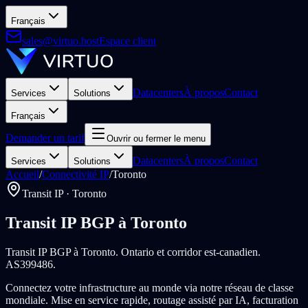
Français
sales@virtuo.host
Espace client
Datacenters
À propos
Contact
Services
Solutions
Français
Demander un tarif
Ouvrir ou fermer le menu
Datacenters
À propos
Contact
Services
Solutions
Accueil
/
Connectivité IP
/
Toronto
Transit IP · Toronto
Transit IP BGP à Toronto
Transit IP BGP à Toronto. Ontario et corridor est-canadien.
AS399486.
Connectez votre infrastructure au monde via notre réseau de classe
mondiale. Mise en service rapide, routage assisté par IA, facturation