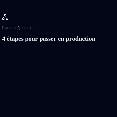
Iron Mountain NJE-1
Colocation
Serveurs dédiés
Connectivité IP
Services réseau
Plan de déploiement
4 étapes pour passer en production