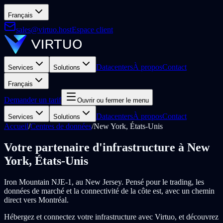
Français
sales@virtuo.host
Espace client
Datacenters
À propos
Contact
Services
Solutions
Français
Demander un tarif
Ouvrir ou fermer le menu
Datacenters
À propos
Contact
Services
Solutions
Accueil
/
Centres de données
/
New York
,
États-Unis
Votre partenaire d'infrastructure à New
York, États-Unis
Iron Mountain NJE-1, au New Jersey. Pensé pour le trading, les
données de marché et la connectivité de la côte est, avec un chemin
direct vers Montréal.
Hébergez et connectez votre infrastructure avec Virtuo, et découvrez