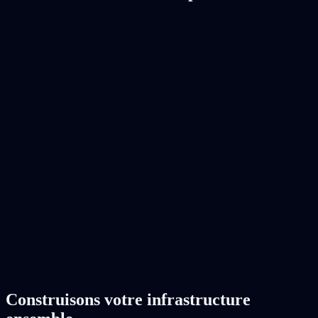
Toronto
Canada
Interconnexion directe · ~12 ms
Voir l'offre
Montréal
Canada
Interconnexion directe
Voir l'offre
Construisons votre infrastructure